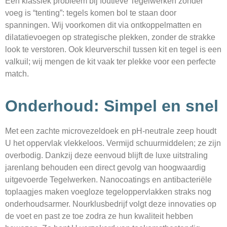
Een klassiek probleem bij foutieve Tegelwerken zonder
voeg is “tenting”: tegels komen bol te staan door
spanningen. Wij voorkomen dit via ontkoppel­matten en
dilatatie­voegen op strategische plekken, zonder de strakke
look te verstoren. Ook kleurverschil tussen kit en tegel is een
valkuil; wij mengen de kit vaak ter plekke voor een perfecte
match.
Onderhoud: Simpel en snel
Met een zachte microvezel­doek en pH-neutrale zeep houdt
U het oppervlak vlekkeloos. Vermijd schuur­middelen; ze zijn
overbodig. Dankzij deze eenvoud blijft de luxe uitstraling
jarenlang behouden een direct gevolg van hoogwaardig
uitgevoerde Tegelwerken. Nanocoatings en antibacteriële
toplaagjes maken voegloze tegeloppervlakken straks nog
onderhoudsarmer. Nourklusbedrijf volgt deze innovaties op
de voet en past ze toe zodra ze hun kwaliteit hebben