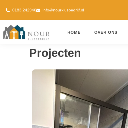
0183 242940
info@nourklusbedrijf.nl
HOME
OVER ONS
Projecten