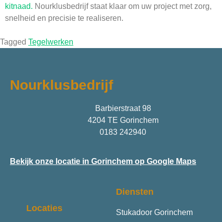
kitnaad.
Nourklusbedrijf staat klaar om uw project met zorg,
snelheid en precisie te realiseren.
Tagged
Tegelwerken
Nourklusbedrijf
Barbierstraat 98
4204 TE Gorinchem
0183 242940
Bekijk onze locatie in Gorinchem op Google Maps
Diensten
Locaties
Stukadoor Gorinchem