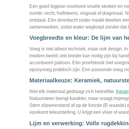
Een goed legplan voorkomt smalle stroken en ro
ruimte: recht, halfsteens, visgraat of diagonaal
ontstaat. Eén doordacht raster maakt dweilen een
samenwerken, zodat water wegloopt zonder dat li
Voegbreedte en kleur: De lijm van h
Voeg is niet alleen techniek, maar ook design. 
modern beeld; iets breder kan nodig zijn bij handv
accentueert patroon. Eén proefstrook met voegmon
epoxyvoeg praktisch zijn. Een passende voeg ma
Materiaalkeuze: Keramiek, natuurste
Niet elk materiaal gedraagt zich hetzelfde.
Kerami
Natuursteen brengt karakter, maar vraagt impreg
Stem slipweerstand af op de functie (R waarde) e
voorkomt teleurstelling. U krijgt een vloer of wand
Lijm en verwerking: Volle rugdekkin