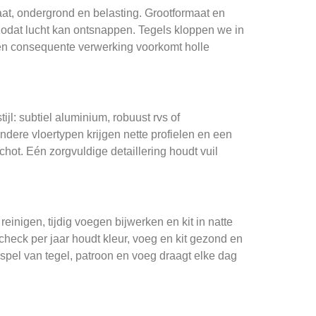
maat, ondergrond en belasting. Grootformaat en
 zodat lucht kan ontsnappen. Tegels kloppen we in
 Eén consequente verwerking voorkomt holle
jl: subtiel aluminium, robuust rvs of
dere vloertypen krijgen nette profielen en een
hot. Eén zorgvuldige detaillering houdt vuil
nigen, tijdig voegen bijwerken en kit in natte
heck per jaar houdt kleur, voeg en kit gezond en
nspel van tegel, patroon en voeg draagt elke dag