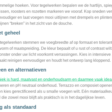
mmelige hoeken. Voor tegelwerken bepalen we de hartlijn, sp
. Nissen, roosters en rozetten markeren we vooraf. Kop sneden v
voudiger en laat voegen mooi uitlijnen met drempels en plinten
jnen “breken” in het zicht van de douche.
et geheel
In tegelwerken stemmen we voegbreedte af op formaat en tolera
orm of maatspreiding. De kleur bepaalt of u rust of contrast wilt.
ster onder uw licht voorkomt verrassingen. Kies in intensieve 
akt reinigen eenvoudiger en houdt het ontwerp lang kloppend.
en en alternatieven
ek is hard, maatvast en onderhoudsarm en daarmee vaak ideaal
neren en pH neutraal onderhoud. Terrazzo en composiet openen 
n kies gerectificeerd als u smalle voegen wilt. Eén materiaalk
 die zowel mooi blijft als praktisch is in het dagelijkse leven.
g als standaard