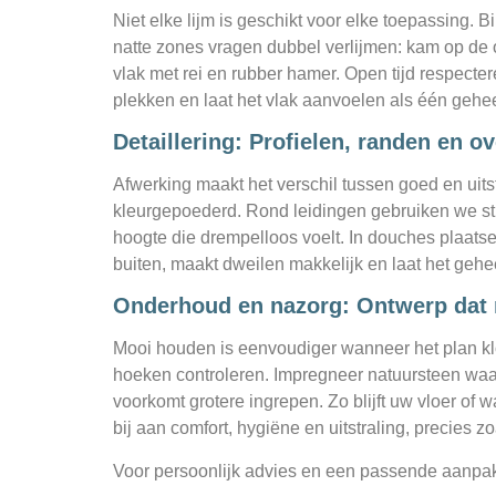
Niet elke lijm is geschikt voor elke toepassing. 
natte zones vragen dubbel verlijmen: kam op de o
vlak met rei en rubber hamer. Open tijd respecte
plekken en laat het vlak aanvoelen als één gehee
Detaillering: Profielen, randen en 
Afwerking maakt het verschil tussen goed en uitst
kleurgepoederd. Rond leidingen gebruiken we stra
hoogte die drempelloos voelt. In douches plaatse
buiten, maakt dweilen makkelijk en laat het gehe
Onderhoud en nazorg: Ontwerp dat m
Mooi houden is eenvoudiger wanneer het plan klop
hoeken controleren. Impregneer natuursteen waar 
voorkomt grotere ingrepen. Zo blijft uw vloer of 
bij aan comfort, hygiëne en uitstraling, precies z
Voor persoonlijk advies en een passende aanpa