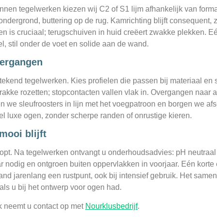
Binnen tegelwerken kiezen wij C2 of S1 lijm afhankelijk van for
ndergrond, buttering op de rug. Kamrichting blijft consequent,
ren is cruciaal; terugschuiven in huid creëert zwakke plekken.
l, stil onder de voet en solide aan de wand.
overgangen
ekend tegelwerken. Kies profielen die passen bij materiaal en sti
kke rozetten; stopcontacten vallen vlak in. Overgangen naar an
n we sleufroosters in lijn met het voegpatroon en borgen we afsc
el luxe ogen, zonder scherpe randen of onrustige kieren.
ooi blijft
t. Na tegelwerken ontvangt u onderhoudsadvies: pH neutraal rei
nodig en ontgroen buiten oppervlakken in voorjaar. Eén korte c
wand jarenlang een rustpunt, ook bij intensief gebruik. Het same
oals u bij het ontwerp voor ogen had.
k neemt u contact op met
Nourklusbedrijf
.