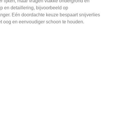
er lijken, maar vragen vlakke ondergrond en
 en detaillering, bijvoorbeeld op
langer. Eén doordachte keuze bespaart snijverlies
 het oog en eenvoudiger schoon te houden.