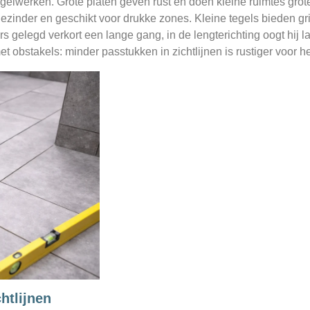
egelwerken. Grote platen geven rust en doen kleine ruimtes grot
ezinder en geschikt voor drukke zones. Kleine tegels bieden grip
s gelegd verkort een lange gang, in de lengterichting oogt hij 
t obstakels: minder passtukken in zichtlijnen is rustiger voor
htlijnen