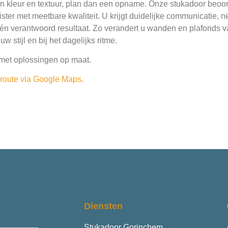
in kleur en textuur, plan dan een opname. Onze stukadoor beoor
eister met meetbare kwaliteit. U krijgt duidelijke communicatie,
n verantwoord resultaat. Zo verandert u wanden en plafonds va
 stijl en bij het dagelijks ritme.
met oplossingen op maat.
e route via Google Maps
.
Diensten
Stukadoor Gorinchem