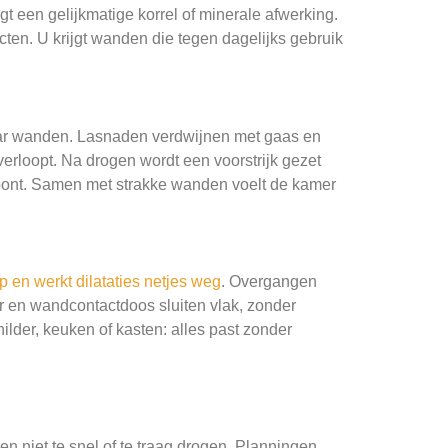
t een gelijkmatige korrel of minerale afwerking.
ten. U krijgt wanden die tegen dagelijks gebruik
naar wanden. Lasnaden verdwijnen met gaas en
g verloopt. Na drogen wordt een voorstrijk gezet
n toont. Samen met strakke wanden voelt de kamer
 en werkt dilataties netjes weg
. Overgangen
ar en wandcontactdoos sluiten vlak, zonder
childer, keuken of kasten: alles past zonder
n niet te snel of te traag drogen. Planningen