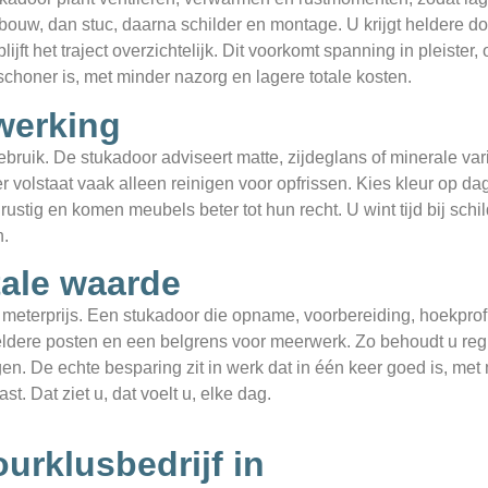
bouw, dan stuc, daarna schilder en montage. U krijgt heldere d
lijft het traject overzichtelijk. Dit voorkomt spanning in pleist
 schoner is, met minder nazorg en lagere totale kosten.
fwerking
gebruik. De stukadoor adviseert matte, zijdeglans of minerale va
ster volstaat vaak alleen reinigen voor opfrissen. Kies kleur op d
lak rustig en komen meubels beter tot hun recht. U wint tijd bij sc
n.
tale waarde
op meterprijs. Een stukadoor die opname, voorbereiding, hoekpro
dere posten en een belgrens voor meerwerk. Zo behoudt u regie 
 De echte besparing zit in werk dat in één keer goed is, met m
t. Dat ziet u, dat voelt u, elke dag.
urklusbedrijf in