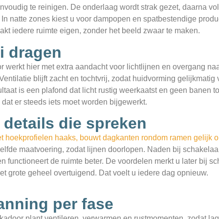
nvoudig te reinigen. De onderlaag wordt strak gezet, daarna volg
. In natte zones kiest u voor dampopen en spatbestendige produc
kt iedere ruimte eigen, zonder het beeld zwaar te maken.
oi dragen
r werkt hier met extra aandacht voor lichtlijnen en overgang 
Ventilatie blijft zacht en tochtvrij, zodat huidvorming gelijkmati
esultaat is een plafond dat licht rustig weerkaatst en geen bane
dee dat er steeds iets moet worden bijgewerkt.
details die spreken
t hoekprofielen haaks, bouwt dagkanten rondom ramen gelijk op
ezelfde maatvoering, zodat lijnen doorlopen. Naden bij schakela
 en functioneert de ruimte beter. De voordelen merkt u later bij s
het grote geheel overtuigend. Dat voelt u iedere dag opnieuw.
anning per fase
kadoor plant ventileren, verwarmen en rustmomenten, zodat lage