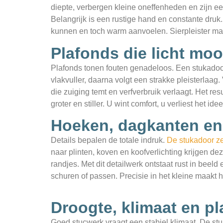
diepte, verbergen kleine oneffenheden en zijn ee
Belangrijk is een rustige hand en constante druk
kunnen en toch warm aanvoelen. Sierpleister maa
Plafonds die licht mo
Plafonds tonen fouten genadeloos. Een stukadoo
vlakvuller, daarna volgt een strakke pleisterlaag. 
die zuiging temt en verfverbruik verlaagt. Het r
groter en stiller. U wint comfort, u verliest het i
Hoeken, dagkanten en 
Details bepalen de totale indruk.
De stukadoor ze
naar plinten, koven en koofverlichting krijgen d
randjes. Met dit detailwerk ontstaat rust in beeld
schuren of passen. Precisie in het kleine maakt 
Droogte, klimaat en pl
Goed stucwerk vraagt een stabiel klimaat. De stu