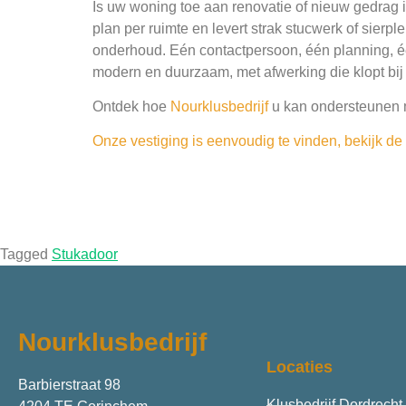
Is uw woning toe aan renovatie of nieuw gedrag 
plan per ruimte en levert strak stucwerk of sierpl
onderhoud. Eén contactpersoon, één planning, éé
modern en duurzaam, met afwerking die klopt bij uw
Ontdek hoe
Nourklusbedrijf
u kan ondersteunen 
Onze vestiging is eenvoudig te vinden, bekijk d
Tagged
Stukadoor
Nourklusbedrijf
Locaties
Barbierstraat 98
Klusbedrijf Dordrecht