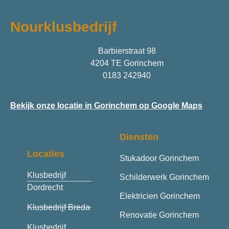
Nourklusbedrijf
Barbierstraat 98
4204 TE Gorinchem
0183 242940
Bekijk onze locatie in Gorinchem op Google Maps
Diensten
Locaties
Stukadoor Gorinchem
Klusbedrijf
Schilderwerk Gorinchem
Dordrecht
Elektricien Gorinchem
Klusbedrijf Breda
Renovatie Gorinchem
Klusbedrijf