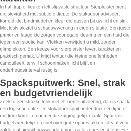
In hal, trap of keuken telt slijtvaste structuur. Sierpleister biedt
die stevigheid met subtiele diepte. De stukadoor adviseert
korreldikte, bindmiddel en kleur die passen bij uw licht en stijl.
Met testvlak ziet u schaduwwerking in eigen situatie. Een juiste
primer en laagdikte zorgen voor egale kleuring en een huid die
tegen een stootje kan. Vlekken verwijdert u mild, zonder
glimplekken. Eén keuze voor sierpleister levert karakter en
praktisch gemak. U krijgt textuur die kleine oneffenheden
camoufleert, terwijl schoonmaken licht blijft en
onderhoudsinterval rustig is.
Spackspuitwerk: Snel, strak
en budgetvriendelijk
Zoekt u een strakke look met efficiënte uitvoering, dan is spack
een logische optie. De stukadoor spuit onder druk een fijne of
medium korrel, na primer die zuiging gelijk maakt. Spack is
budgetvriendelijk en snel over grote oppervlakken, ideaal voor
zolders of nieuwbouwwanden. Voor natte zones en intensieve