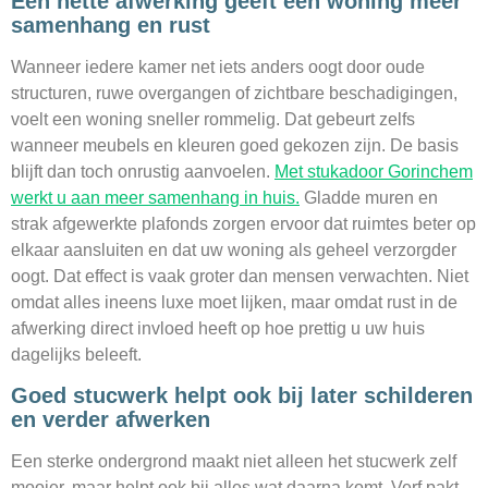
Een nette afwerking geeft een woning meer
samenhang en rust
Wanneer iedere kamer net iets anders oogt door oude
structuren, ruwe overgangen of zichtbare beschadigingen,
voelt een woning sneller rommelig. Dat gebeurt zelfs
wanneer meubels en kleuren goed gekozen zijn. De basis
blijft dan toch onrustig aanvoelen.
Met stukadoor Gorinchem
werkt u aan meer samenhang in huis.
Gladde muren en
strak afgewerkte plafonds zorgen ervoor dat ruimtes beter op
elkaar aansluiten en dat uw woning als geheel verzorgder
oogt. Dat effect is vaak groter dan mensen verwachten. Niet
omdat alles ineens luxe moet lijken, maar omdat rust in de
afwerking direct invloed heeft op hoe prettig u uw huis
dagelijks beleeft.
Goed stucwerk helpt ook bij later schilderen
en verder afwerken
Een sterke ondergrond maakt niet alleen het stucwerk zelf
mooier, maar helpt ook bij alles wat daarna komt. Verf pakt