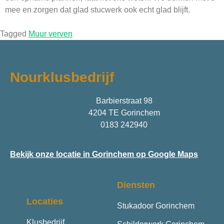
mee en zorgen dat glad stucwerk ook echt glad blijft.
Tagged
Muur verven
Nourklusbedrijf
Barbierstraat 98
4204 TE Gorinchem
0183 242940
Bekijk onze locatie in Gorinchem op Google Maps
Diensten
Locaties
Stukadoor Gorinchem
Klusbedrijf