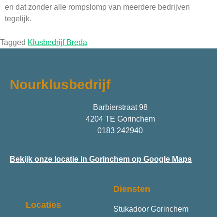
en dat zonder alle rompslomp van meerdere bedrijven
tegelijk.
Tagged
Klusbedrijf Breda
Nourklusbedrijf
Barbierstraat 98
4204 TE Gorinchem
0183 242940
Bekijk onze locatie in Gorinchem op Google Maps
Diensten
Locaties
Stukadoor Gorinchem