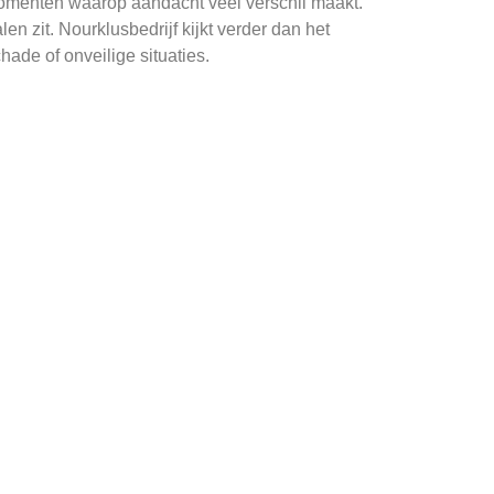
e momenten waarop aandacht veel verschil maakt.
n zit. Nourklusbedrijf kijkt verder dan het
hade of onveilige situaties.