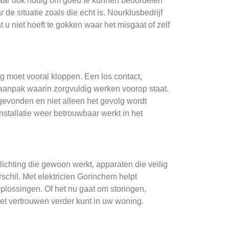
, maar ook nodig om goed te kunnen beoordelen
r de situatie zoals die echt is. Nourklusbedrijf
u niet hoeft te gokken waar het misgaat of zelf
ing moet vooral kloppen. Een los contact,
n aanpak waarin zorgvuldig werken voorop staat.
gevonden en niet alleen het gevolg wordt
installatie weer betrouwbaar werkt in het
lichting die gewoon werkt, apparaten die veilig
rschil. Met elektricien Gorinchem helpt
 oplossingen. Of het nu gaat om storingen,
et vertrouwen verder kunt in uw woning.