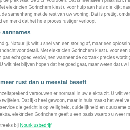
 op de plek waar ze zich voordoen. Dat is niet alleen praktisch
Met elektricien Gorinchem kiest u voor hulp aan huis die kijkt naa
k de samenhang met de rest van uw woning. Dat is prettig, omdat 
id en merkt dat het hele proces rustiger verloopt.
le aannames
ndig. Natuurlijk wilt u snel van een storing af, maar een oploss
aandacht voor detail. Met elektricien Gorinchem kiest u voor ee
ten pas echt goed verdwijnen wanneer de oorzaak precies wordt 
 U wilt niet blijven hopen dat het goed gaat, maar weten dat uw 
 meer rust dan u meestal beseft
elfsprekend vertrouwen er normaal in uw elektra zit. U wilt ver
 twijfelen. Dat lijkt heel gewoon, maar in huis maakt het veel ve
t service die gericht is op veiligheid, duidelijkheid en duurzame
lektra, elektricien Gorinchem geeft u een basis waarop u weer m
treeks bij
Nourklusbedrijf
.