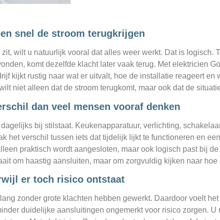
en snel de stroom terugkrijgen
wilt u natuurlijk vooral dat alles weer werkt. Dat is logisch. To
vonden, komt dezelfde klacht later vaak terug. Met elektricien
kijkt rustig naar wat er uitvalt, hoe de installatie reageert en
lt niet alleen dat de stroom terugkomt, maar ook dat de situatie
erschil dan veel mensen vooraf denken
 dagelijks bij stilstaat. Keukenapparatuur, verlichting, schakel
k het verschil tussen iets dat tijdelijk lijkt te functioneren en 
alleen praktisch wordt aangesloten, maar ook logisch past bij d
 draait om haastig aansluiten, maar om zorgvuldig kijken naar hoe
ijl er toch risico ontstaat
ng zonder grote klachten hebben gewerkt. Daardoor voelt het al 
nder duidelijke aansluitingen ongemerkt voor risico zorgen. U