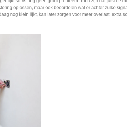
roeger lijkt soms nog geen groot probleem. Toch zijn dat juist d
storing oplossen, maar ook beoordelen wat er achter zulke signale
ag nog klein lijkt, kan later zorgen voor meer overlast, extra sc