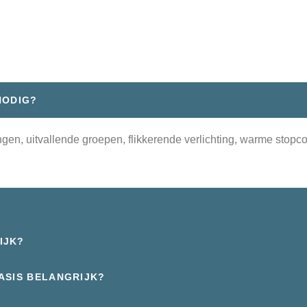
n
NODIG?
ingen, uitvallende groepen, flikkerende verlichting, warme stop
IJK?
ASIS BELANGRIJK?