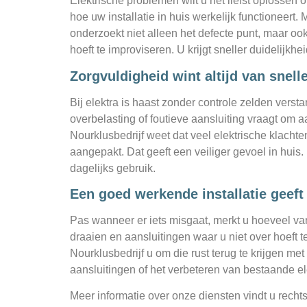
Elektrische problemen wilt u het liefst oplossen
hoe uw installatie in huis werkelijk functioneert. 
onderzoekt niet alleen het defecte punt, maar oo
hoeft te improviseren. U krijgt sneller duidelijkhe
Zorgvuldigheid wint altijd van snel
Bij elektra is haast zonder controle zelden versta
overbelasting of foutieve aansluiting vraagt om 
Nourklusbedrijf weet dat veel elektrische klach
aangepakt. Dat geeft een veiliger gevoel in huis.
dagelijks gebruik.
Een goed werkende installatie geeft
Pas wanneer er iets misgaat, merkt u hoeveel vanz
draaien en aansluitingen waar u niet over hoeft te
Nourklusbedrijf u om die rust terug te krijgen me
aansluitingen of het verbeteren van bestaande e
Meer informatie over onze diensten vindt u rechts