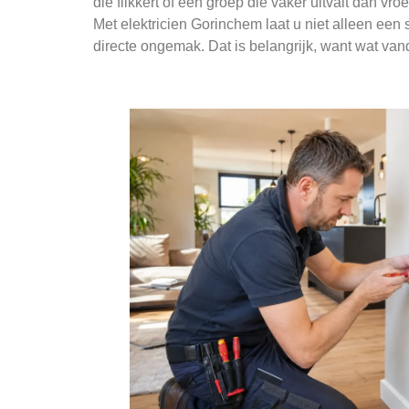
die flikkert of een groep die vaker uitvalt dan v
Met elektricien Gorinchem laat u niet alleen een 
directe ongemak. Dat is belangrijk, want wat vanda