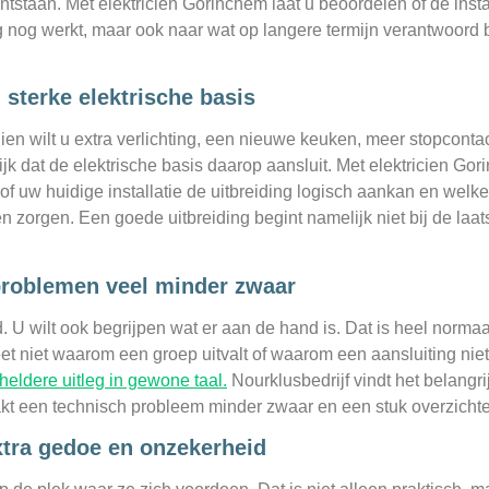
taan. Met elektricien Gorinchem laat u beoordelen of de install
 nog werkt, maar ook naar wat op langere termijn verantwoord blij
 sterke elektrische basis
n wilt u extra verlichting, een nieuwe keuken, meer stopcontac
k dat de elektrische basis daarop aansluit. Met elektricien Gorin
f uw huidige installatie de uitbreiding logisch aankan en welk
 zorgen. Een goede uitbreiding begint namelijk niet bij de laats
 problemen veel minder zwaar
ld. U wilt ook begrijpen wat er aan de hand is. Dat is heel normaal
et niet waarom een groep uitvalt of waarom een aansluiting nie
eldere uitleg in gewone taal.
Nourklusbedrijf vindt het belangri
akt een technisch probleem minder zwaar en een stuk overzichtel
tra gedoe en onzekerheid