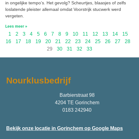
in ongelijke tempo’s. Het gevolg? Scheurtjes, blaasjes of zelfs
loslatende pleister allemaal omdat Voorstrijk stucwerk werd
vergeten.
Lees meer »
1
2
3
4
5
6
7
8
9
10
11
12
13
14
15
16
17
18
19
20
21
22
23
24
25
26
27
28
29
30
31
32
33
Nourklusbedrijf
Barbierstraat 98
4204 TE Gorinchem
0183 242940
Bekijk onze locatie in Gorinchem op Google Maps