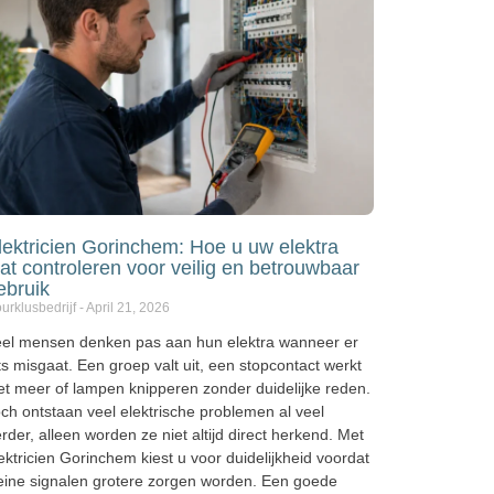
lektricien Gorinchem: Hoe u uw elektra
aat controleren voor veilig en betrouwbaar
ebruik
urklusbedrijf
April 21, 2026
eel mensen denken pas aan hun elektra wanneer er
ts misgaat. Een groep valt uit, een stopcontact werkt
et meer of lampen knipperen zonder duidelijke reden.
ch ontstaan veel elektrische problemen al veel
rder, alleen worden ze niet altijd direct herkend. Met
ektricien Gorinchem kiest u voor duidelijkheid voordat
eine signalen grotere zorgen worden. Een goede