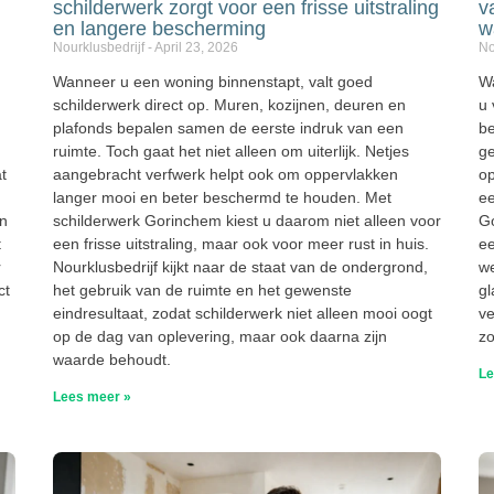
schilderwerk zorgt voor een frisse uitstraling
v
en langere bescherming
w
Nourklusbedrijf
April 23, 2026
No
Wanneer u een woning binnenstapt, valt goed
Wa
schilderwerk direct op. Muren, kozijnen, deuren en
u 
plafonds bepalen samen de eerste indruk van een
b
ruimte. Toch gaat het niet alleen om uiterlijk. Netjes
ge
t
aangebracht verfwerk helpt ook om oppervlakken
o
langer mooi en beter beschermd te houden. Met
ee
in
schilderwerk Gorinchem kiest u daarom niet alleen voor
G
t
een frisse uitstraling, maar ook voor meer rust in huis.
ee
r
Nourklusbedrijf kijkt naar de staat van de ondergrond,
we
ct
het gebruik van de ruimte en het gewenste
gl
eindresultaat, zodat schilderwerk niet alleen mooi oogt
ve
op de dag van oplevering, maar ook daarna zijn
zo
waarde behoudt.
Le
Lees meer »