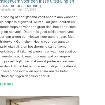
childerwerk voor een frisse uitstraling en
uurzame bescherming
urklusbedrijf
April 27, 2026
n woning of bedrijfspand voelt anders aan wanneer
les netjes is afgewerkt. Muren, kozijnen, deuren en
afonds bepalen voor een groot deel hoe een ruimte
gt en aanvoelt. Daarom is goed schilderwerk veel
er dan alleen een nieuwe kleur aanbrengen. Met
hilderwerk Gorinchem kiest u voor een aanpak
arbij uitstraling en bescherming samenkomen.
urklusbedrijf kijkt niet alleen naar wat mooi staat op
t eerste gezicht, maar ook naar wat op langere
rmijn sterk blijft. Juist dat maakt professioneel werk
ardevol. U ziet het terug in een rustiger totaalbeeld,
n verzorgde indruk en oppervlakken die beter
stand zijn tegen dagelijks gebruik.
es meer »