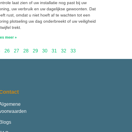
ntrole laat zien of uw installatie nog past bij uw
ning, uw verbruik en uw dagelijkse gewoonten. Dat
eft rust, omdat u niet hoeft af te wachten tot een
oring plotseling uw dag onderbreekt of uw veiligheid
 twijfel trekt.
es meer »
5
26
27
28
29
30
31
32
33
Contact
Algemene
voorwaarden
Blogs