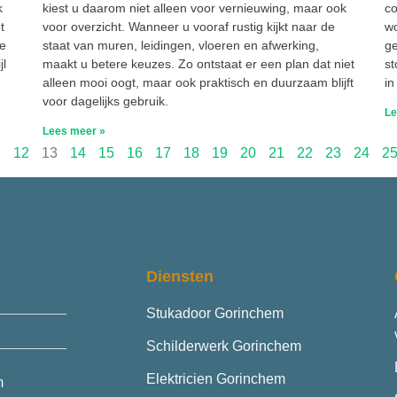
k
kiest u daarom niet alleen voor vernieuwing, maar ook
co
t
voor overzicht. Wanneer u vooraf rustig kijkt naar de
wo
ge
staat van muren, leidingen, vloeren en afwerking,
ge
jl
maakt u betere keuzes. Zo ontstaat er een plan dat niet
st
alleen mooi oogt, maar ook praktisch en duurzaam blijft
in
voor dagelijks gebruik.
Le
Lees meer »
1
12
13
14
15
16
17
18
19
20
21
22
23
24
2
Diensten
Stukadoor Gorinchem
Schilderwerk Gorinchem
Elektricien Gorinchem
m