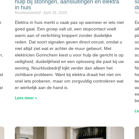
hulp bij storingen, aansluitingen en elektra
s
in huis
d
Nourklusbedrijf
April 28, 2026
No
h
Elektra in huis merkt u vaak pas op wanneer er iets niet
Ee
goed gaat. Een groep valt uit, een stopcontact voelt
al
warm aan of verlichting knippert zonder duidelijke
pl
reden. Dat soort signalen geven direct onrust, omdat u
oo
niet altijd ziet wat er achter de muur gebeurt. Met
me
n,
elektricien Gorinchem kiest u voor hulp die gericht is op
sc
veiligheid, duidelijkheid en een oplossing die past bij uw
wa
woning. Nourklusbedrijf kijkt verder dan alleen het
No
st
zichtbare probleem. Want bij elektra draait het niet om
he
snel iets proberen, maar om zorgvuldig controleren wat
te
ar
er werkelijk aan de hand is.
wa
ee
Lees meer »
be
Le