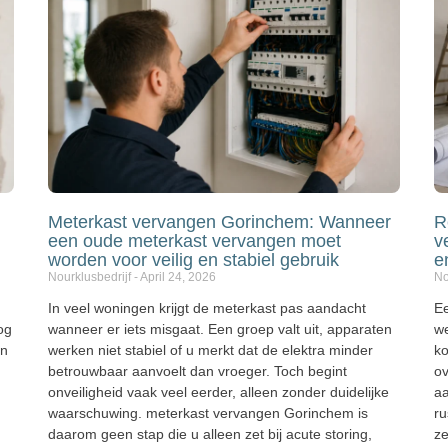
Meterkast vervangen Gorinchem: Wanneer
R
een oude meterkast vervangen moet
v
worden voor veilig en stabiel gebruik
e
Nourklusbedrijf
April 24, 2026
No
In veel woningen krijgt de meterkast pas aandacht
Ee
og
wanneer er iets misgaat. Een groep valt uit, apparaten
we
en
werken niet stabiel of u merkt dat de elektra minder
ko
betrouwbaar aanvoelt dan vroeger. Toch begint
ov
onveiligheid vaak veel eerder, alleen zonder duidelijke
aa
waarschuwing. meterkast vervangen Gorinchem is
ru
daarom geen stap die u alleen zet bij acute storing,
ze