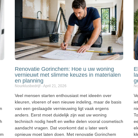
Renovatie Gorinchem: Hoe u uw woning
E
vernieuwt met slimme keuzes in materialen
l
en planning
g
Nourklusbedrijf
April 21, 2026
No
Veel mensen starten enthousiast met ideeën over
V
kleuren, vloeren of een nieuwe indeling, maar de basis
ie
en
van een geslaagde vernieuwing ligt vaak ergens
ni
anders. Eerst moet duidelijk zijn wat uw woning
To
ch
technisch nodig heeft en welke delen vooral cosmetisch
ee
aandacht vragen. Dat voorkomt dat u later werk
el
em
opnieuw moet laten doen. Met renovatie Gorinchem
kl