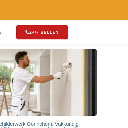
N
24/7 BELLEN
childerwerk Gorinchem: Vakkundig