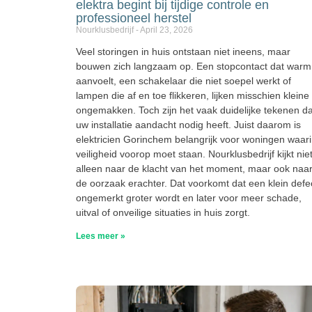
elektra begint bij tijdige controle en
professioneel herstel
Nourklusbedrijf
April 23, 2026
Veel storingen in huis ontstaan niet ineens, maar
bouwen zich langzaam op. Een stopcontact dat warm
aanvoelt, een schakelaar die niet soepel werkt of
lampen die af en toe flikkeren, lijken misschien kleine
ongemakken. Toch zijn het vaak duidelijke tekenen da
uw installatie aandacht nodig heeft. Juist daarom is
elektricien Gorinchem belangrijk voor woningen waar
veiligheid voorop moet staan. Nourklusbedrijf kijkt nie
alleen naar de klacht van het moment, maar ook naa
de oorzaak erachter. Dat voorkomt dat een klein defe
ongemerkt groter wordt en later voor meer schade,
uitval of onveilige situaties in huis zorgt.
Lees meer »