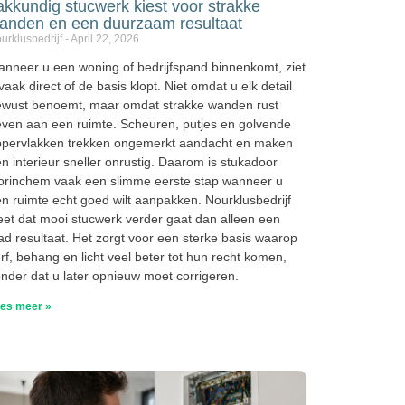
akkundig stucwerk kiest voor strakke
anden en een duurzaam resultaat
urklusbedrijf
April 22, 2026
nneer u een woning of bedrijfspand binnenkomt, ziet
vaak direct of de basis klopt. Niet omdat u elk detail
ewust benoemt, maar omdat strakke wanden rust
ven aan een ruimte. Scheuren, putjes en golvende
ppervlakken trekken ongemerkt aandacht en maken
n interieur sneller onrustig. Daarom is stukadoor
orinchem vaak een slimme eerste stap wanneer u
n ruimte echt goed wilt aanpakken. Nourklusbedrijf
et dat mooi stucwerk verder gaat dan alleen een
ad resultaat. Het zorgt voor een sterke basis waarop
rf, behang en licht veel beter tot hun recht komen,
nder dat u later opnieuw moet corrigeren.
es meer »