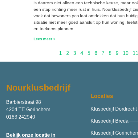
is daarom niet alleen een technische keuze, maar oo
een stap richting meer rust in huis. Nourklusbedrijf zie
vaak dat bewoners pas laat ontdekken dat hun huidi
situatie niet meer goed aansluit op hun woning, leefsti
en toekomstplannen.
Lees meer »
1
2
3
4
5
6
7
8
9
10
1
Nourklusbedrijf
Locaties
Barbierstraat 98
Klusbedrijf Dordrecht
4204 TE Gorinchem
0183 242940
Klusbedrijf Breda
Klusbedrijf Gorinche
Bekijk onze locatie in